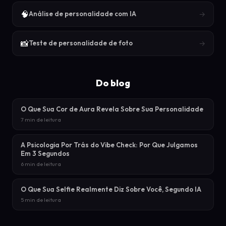
🧠
→
Análise de personalidade com IA
📸
→
Teste de personalidade de foto
Do blog
O Que Sua Cor de Aura Revela Sobre Sua Personalidade
7 min de leitura
A Psicologia Por Trás do Vibe Check: Por Que Julgamos
Em 3 Segundos
6 min de leitura
O Que Sua Selfie Realmente Diz Sobre Você, Segundo IA
5 min de leitura