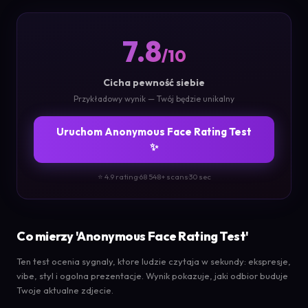
7.8
/10
Cicha pewność siebie
Przykładowy wynik — Twój będzie unikalny
Uruchom Anonymous Face Rating Test
✨
⭐ 4.9 rating
·
68 548+ scans
·
30 sec
Co mierzy 'Anonymous Face Rating Test'
Ten test ocenia sygnaly, ktore ludzie czytaja w sekundy: ekspresje,
vibe, styl i ogolna prezentacje. Wynik pokazuje, jaki odbior buduje
Twoje aktualne zdjecie.