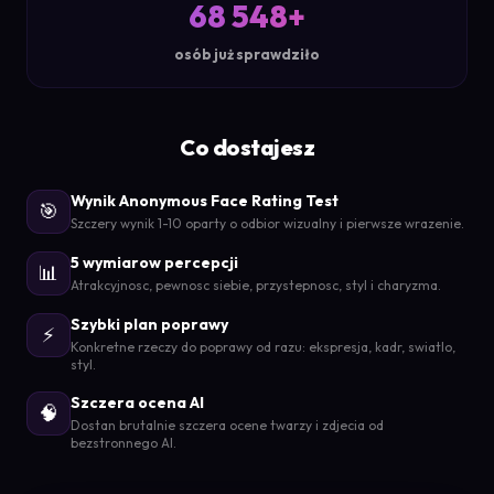
68 548+
osób już sprawdziło
Co dostajesz
Wynik Anonymous Face Rating Test
🎯
Szczery wynik 1-10 oparty o odbior wizualny i pierwsze wrazenie.
5 wymiarow percepcji
📊
Atrakcyjnosc, pewnosc siebie, przystepnosc, styl i charyzma.
Szybki plan poprawy
⚡
Konkretne rzeczy do poprawy od razu: ekspresja, kadr, swiatlo,
styl.
Szczera ocena AI
🧠
Dostan brutalnie szczera ocene twarzy i zdjecia od
bezstronnego AI.