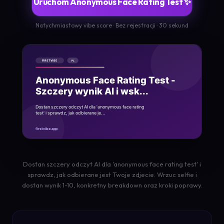
Uruchom Anonymous Face Rating Test ✨
Natychmiastowy vibe score · Bez rejestracji · 30 sekund
Dostan szczery odczyt AI dla 'anonymous face rating test' i
sprawdz, jak odbierane jest Twoje zdjecie. Wrzuc selfie i
dostan wynik 1-10, konkretny breakdown oraz kroki poprawy.