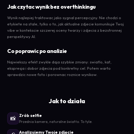
Jak czytac wynik bez overthinkingu
Wynik najlepiej traktowac jako sygnal percepcyjny. Nie chodzi o
etykiete na stale, tylko o to, jak aktualne zdjecie komunikuje Twoj
vibe w kontekscie szczerej oceny twarzy i zdjecia z bezstronnej
perspektywy AI.
Co poprawic po analizie
Najwiekszy efekt zwykle daja szybkie zmiany: swiatlo, kat,
ekspresja i dobor zdjecia pod konkretny cel. Potem warto
sprawdzic nowe foto i porownac roznice wynikow.
Jak to działa
Zrób selfie
📸
Przednia kamera, naturalne światło. To tyle.
Analizujemy Twoje zdjęcie