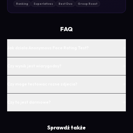
Ranking
Superlatives
Best Duo
Group Roast
FAQ
+
Jak dziala Anonymous Face Rating Test?
+
Czy wynik jest wiarygodny?
+
Czy moge testowac rozne zdjecia?
+
Czy to jest darmowe?
Sprawdź także