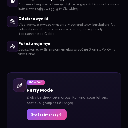
🧠
AI ocenia Twój wyraz twarzy, styl i energię - dokładnie to, na co
ludzie zwracają uwagę, gdy Cię widzą.
Odbierz wyniki
🎭
Vibe score, pierwsze wrażenie, vibe randkowy, karykatura AI,
celebrity match, zielone i czerwone flagi oraz porady
dopasowane do Ciebie.
Pokaż znajomym
📤
Zapisz kartę, wyślij znajomym albo wrzuć na Stories. Porównaj
vibe z kimś.
🎉
NOWOŚĆ
Party Mode
Zrób vibe check całej grupy! Ranking, superlatives,
best duo, group roast i więcej.
Stwórz imprezę