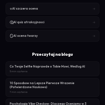
⭐
→
AI szczera ocena
🤔
→
AI quiz atrakcyjnosci
🪞
→
AI ocena twarzy
Przeczytaj na blogu
Co Twoje Selfie Naprawde o Tobie Mowi, Wedlug AI
5 min czytania
10 Sposobow na Lepsze Pierwsze Wrazenie
(Potwierdzone Naukowo)
7 min czytania
Psychologia Vibe Checkow: Dlaczego Oceniamy w 3