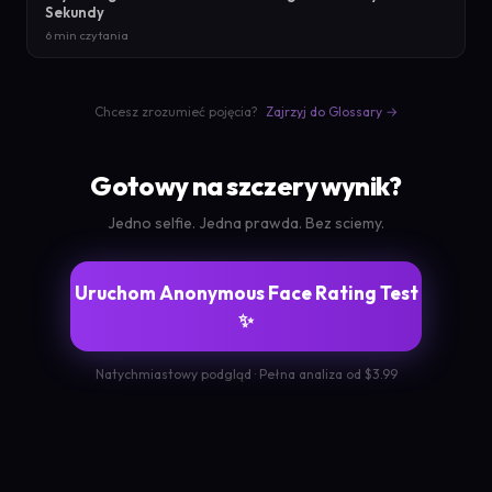
Sekundy
6 min czytania
Chcesz zrozumieć pojęcia?
Zajrzyj do Glossary →
Gotowy na szczery wynik?
Jedno selfie. Jedna prawda. Bez sciemy.
Uruchom Anonymous Face Rating Test
✨
Natychmiastowy podgląd · Pełna analiza od $3.99