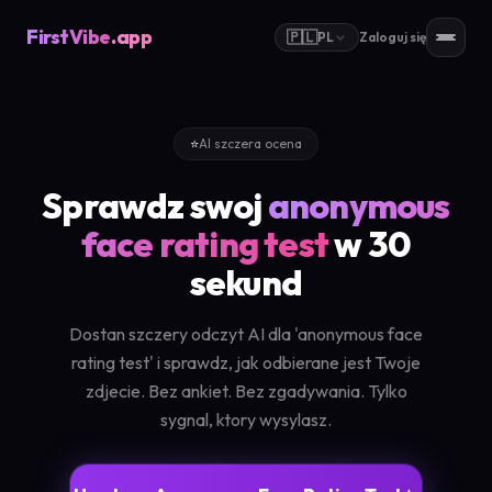
FirstVibe
.app
🇵🇱
PL
Zaloguj się
⭐
AI szczera ocena
Sprawdz swoj
anonymous
face rating test
w 30
sekund
Dostan szczery odczyt AI dla 'anonymous face
rating test' i sprawdz, jak odbierane jest Twoje
zdjecie. Bez ankiet. Bez zgadywania. Tylko
sygnal, ktory wysylasz.