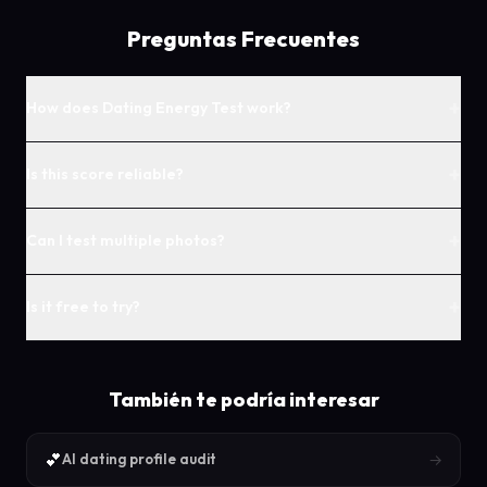
Preguntas Frecuentes
+
How does Dating Energy Test work?
+
Is this score reliable?
+
Can I test multiple photos?
+
Is it free to try?
También te podría interesar
💕
→
AI dating profile audit