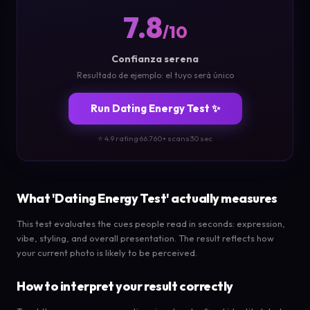
7.8
/10
Confianza serena
Resultado de ejemplo: el tuyo será único
Run Dating Energy Test ✨
⭐ 4.9 rating
·
66.760+ scans
·
30 sec
What 'Dating Energy Test' actually measures
This test evaluates the cues people read in seconds: expression,
vibe, styling, and overall presentation. The result reflects how
your current photo is likely to be perceived.
How to interpret your result correctly