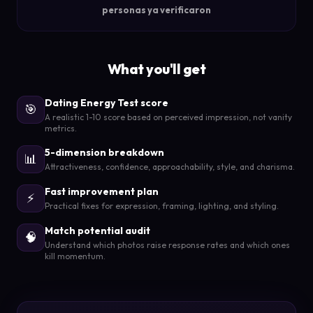
personas ya verificaron
What you'll get
Dating Energy Test score
🎯
A realistic 1-10 score based on perceived impression, not vanity
metrics.
5-dimension breakdown
📊
Attractiveness, confidence, approachability, style, and charisma.
Fast improvement plan
⚡
Practical fixes for expression, framing, lighting, and styling.
Match potential audit
🧠
Understand which photos raise response rates and which ones
kill momentum.