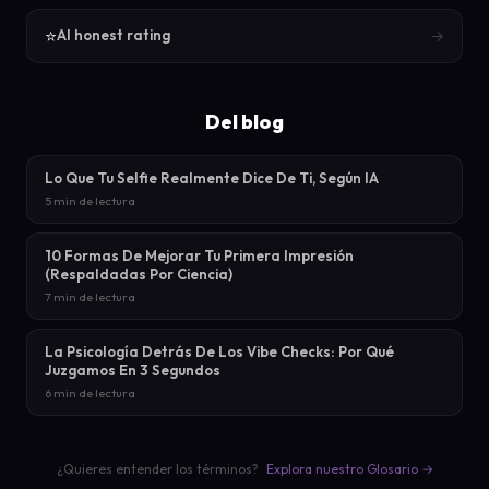
⭐
→
AI honest rating
Del blog
Lo Que Tu Selfie Realmente Dice De Ti, Según IA
5 min de lectura
10 Formas De Mejorar Tu Primera Impresión
(Respaldadas Por Ciencia)
7 min de lectura
La Psicología Detrás De Los Vibe Checks: Por Qué
Juzgamos En 3 Segundos
6 min de lectura
¿Quieres entender los términos?
Explora nuestro Glosario →