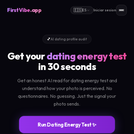
FirstVibe
.app
🇪🇸
ES
Iniciar sesion
💕
AI dating profile audit
Get your
dating energy test
in 30 seconds
Get an honest AI read for dating energy test and
understand how your photo is perceived. No
questionnaires. No guessing. Just the signal your
photo sends.
Run Dating Energy Test ✨