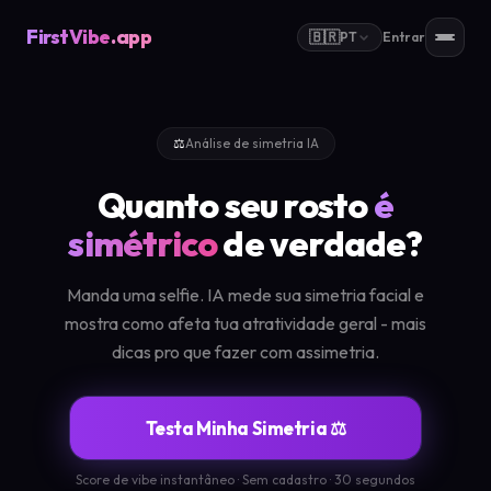
FirstVibe
.app
🇧🇷
PT
Entrar
⚖️
Análise de simetria IA
Quanto seu rosto
é
simétrico
de verdade?
Manda uma selfie. IA mede sua simetria facial e
mostra como afeta tua atratividade geral - mais
dicas pro que fazer com assimetria.
Testa Minha Simetria ⚖️
Score de vibe instantâneo · Sem cadastro · 30 segundos