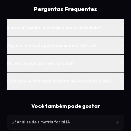
Perguntas Frequentes
+
Simetria facial é importante pra atratividade?
+
Alguém tem rosto perfeitamente simétrico?
+
Dá pra corrigir assimetria facial?
+
Como isso é diferente do teste de proporção áurea?
Você também pode gostar
📐
→
Análise de simetria facial IA