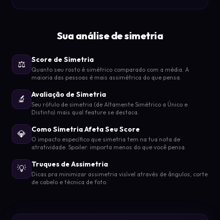
Sua análise de simetria
Score de Simetria
⚖️
Quanto seu rosto é simétrico comparado com a média. A
maioria das pessoas é mais assimétrica do que pensa.
Avaliação de Simetria
🔬
Seu rótulo de simetria (de Altamente Simétrico a Único e
Distinto) mais qual feature se destaca.
Como Simetria Afeta Seu Score
💎
O impacto específico que simetria tem na tua nota de
atratividade. Spoiler: importa menos do que você pensa.
Truques de Assimetria
💡
Dicas pra minimizar assimetria visível através de ângulos, corte
de cabelo e técnica de foto.