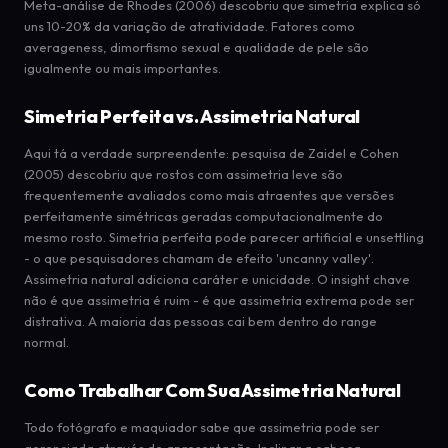
Meta-análise de Rhodes (2006) descobriu que simetria explica só
uns 10-20% da variação de atratividade. Fatores como
averageness, dimorfismo sexual e qualidade de pele são
igualmente ou mais importantes.
Simetria Perfeita vs. Assimetria Natural
Aqui tá a verdade surpreendente: pesquisa de Zaidel e Cohen
(2005) descobriu que rostos com assimetria leve são
frequentemente avaliados como mais atraentes que versões
perfeitamente simétricas geradas computacionalmente do
mesmo rosto. Simetria perfeita pode parecer artificial e unsettling
- o que pesquisadores chamam de efeito 'uncanny valley'.
Assimetria natural adiciona caráter e unicidade. O insight chave
não é que assimetria é ruim - é que assimetria extrema pode ser
distrativa. A maioria das pessoas cai bem dentro do range
normal.
Como Trabalhar Com Sua Assimetria Natural
Todo fotógrafo e maquiador sabe que assimetria pode ser
gerenciada através de apresentação. Inclinar a cabeça