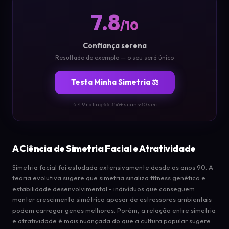
7.8
/10
Confiança serena
Resultado de exemplo — o seu será único
Testa Minha Simetria ⚖️
⭐ 4.9 rating
·
66.356+ scans
·
30 sec
A Ciência de Simetria Facial e Atratividade
Simetria facial foi estudada extensivamente desde os anos 90. A
teoria evolutiva sugere que simetria sinaliza fitness genético e
estabilidade desenvolvimental - indivíduos que conseguem
manter crescimento simétrico apesar de estressores ambientais
podem carregar genes melhores. Porém, a relação entre simetria
e atratividade é mais nuançada do que a cultura popular sugere.