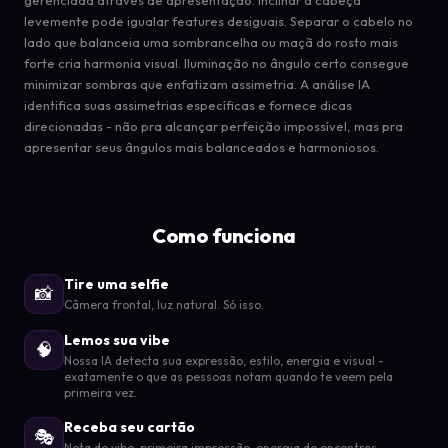
levemente pode igualar features desiguais. Separar o cabelo no
lado que balanceia uma sombrancelha ou maçã do rosto mais
forte cria harmonia visual. Iluminação no ângulo certo consegue
minimizar sombras que enfatizam assimetria. A análise IA
identifica suas assimetrias específicas e fornece dicas
direcionadas - não pra alcançar perfeição impossível, mas pra
apresentar seus ângulos mais balanceados e harmoniosos.
Como funciona
Tire uma selfie
📸
Câmera frontal, luz natural. Só isso.
Lemos sua vibe
🧠
Nossa IA detecta sua expressão, estilo, energia e visual -
exatamente o que as pessoas notam quando te veem pela
primeira vez.
Receba seu cartão
🎭
Nota de vibe, primeira impressão, energia de encontros,