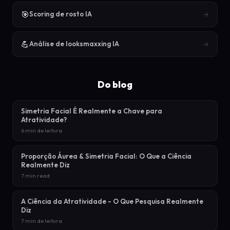
🎯
→
Scoring de rosto IA
💪
→
Análise de looksmaxxing IA
Do blog
Simetria Facial É Realmente a Chave para
Atratividade?
6 min de leitura
Proporção Áurea & Simetria Facial: O Que a Ciência
Realmente Diz
7 min read
A Ciência da Atratividade - O Que Pesquisa Realmente
Diz
7 min de leitura