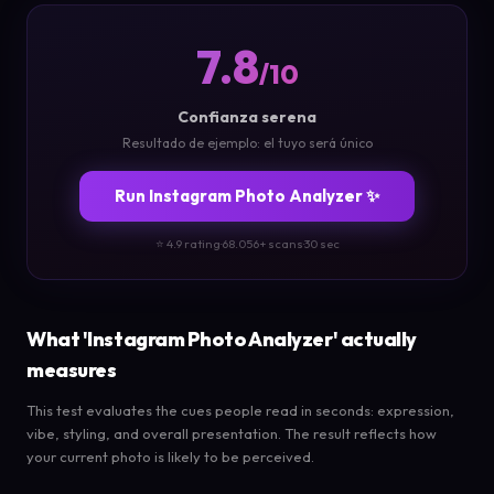
7.8
/10
Confianza serena
Resultado de ejemplo: el tuyo será único
Run Instagram Photo Analyzer ✨
⭐ 4.9 rating
·
68.056+ scans
·
30 sec
What 'Instagram Photo Analyzer' actually
measures
This test evaluates the cues people read in seconds: expression,
vibe, styling, and overall presentation. The result reflects how
your current photo is likely to be perceived.