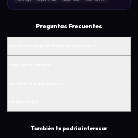
Preguntas Frecuentes
+
How does Instagram Photo Analyzer work?
+
Is this score reliable?
+
Can I test multiple photos?
+
Is it free to try?
También te podría interesar