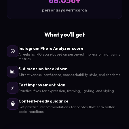
68.056+
personas ya verificaron
What you'll get
Instagram Photo Analyzer score
🎯
A realistic 1-10 score based on perceived impression, not vanity
metrics.
5-dimension breakdown
📊
Attractiveness, confidence, approachability, style, and charisma.
Fast improvement plan
⚡
Practical fixes for expression, framing, lighting, and styling.
Content-ready guidance
🧠
Get practical recommendations for photos that earn better
social reactions.