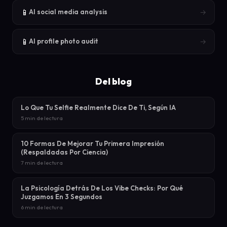
📱
→
AI social media analysis
📱
→
AI profile photo audit
Del blog
Lo Que Tu Selfie Realmente Dice De Ti, Según IA
5 min de lectura
10 Formas De Mejorar Tu Primera Impresión
(Respaldadas Por Ciencia)
7 min de lectura
La Psicología Detrás De Los Vibe Checks: Por Qué
Juzgamos En 3 Segundos
6 min de lectura