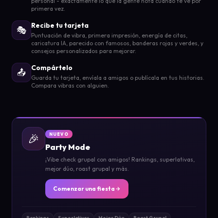
personal - exactamente lo que la gente nota cuando te ve por
primera vez.
Recibe tu tarjeta
🎭
Puntuación de vibra, primera impresión, energía de citas,
caricatura IA, parecido con famosos, banderas rojas y verdes, y
consejos personalizados para mejorar.
Compártelo
📤
Guarda tu tarjeta, envíala a amigos o publícala en tus historias.
Compara vibras con alguien.
🎉
NUEVO
Party Mode
¡Vibe check grupal con amigos! Rankings, superlativas,
mejor dúo, roast grupal y más.
Comenzar una fiesta
Rankings
Superlativas
Mejor Dúo
Roast Grupal