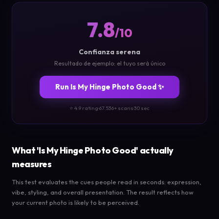
7.8
/10
Confianza serena
Resultado de ejemplo: el tuyo será único
Run Is My Hinge Photo Good ✨
⭐ 4.9 rating
·
67.536+ scans
·
30 sec
What 'Is My Hinge Photo Good' actually
measures
This test evaluates the cues people read in seconds: expression,
vibe, styling, and overall presentation. The result reflects how
your current photo is likely to be perceived.