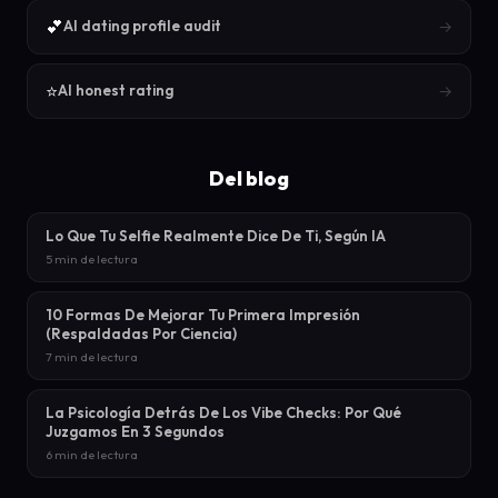
💕
→
AI dating profile audit
⭐
→
AI honest rating
Del blog
Lo Que Tu Selfie Realmente Dice De Ti, Según IA
5 min de lectura
10 Formas De Mejorar Tu Primera Impresión
(Respaldadas Por Ciencia)
7 min de lectura
La Psicología Detrás De Los Vibe Checks: Por Qué
Juzgamos En 3 Segundos
6 min de lectura