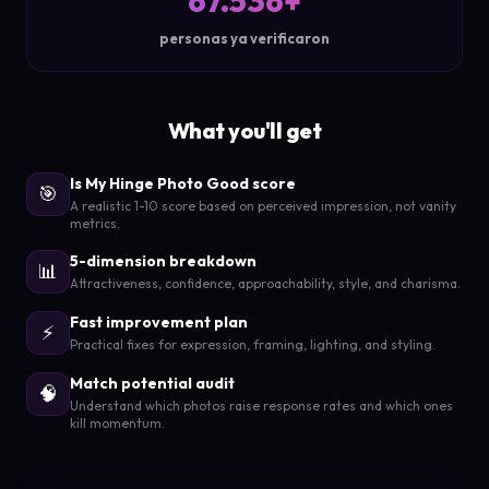
67.536+
personas ya verificaron
What you'll get
Is My Hinge Photo Good score
🎯
A realistic 1-10 score based on perceived impression, not vanity
metrics.
5-dimension breakdown
📊
Attractiveness, confidence, approachability, style, and charisma.
Fast improvement plan
⚡
Practical fixes for expression, framing, lighting, and styling.
Match potential audit
🧠
Understand which photos raise response rates and which ones
kill momentum.