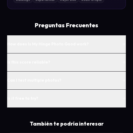
Preguntas Frecuentes
+
How does Is My Hinge Photo Good work?
+
Is this score reliable?
+
Can I test multiple photos?
+
Is it free to try?
También te podría interesar