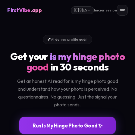
FirstVibe
.app
🇪🇸
ES
Iniciar sesion
💕
AI dating profile audit
Get your
is my hinge photo
good
in 30 seconds
Get an honest AI read for is my hinge photo good
and understand how your photo is perceived. No
questionnaires. No guessing. Just the signal your
photo sends.
Run Is My Hinge Photo Good ✨