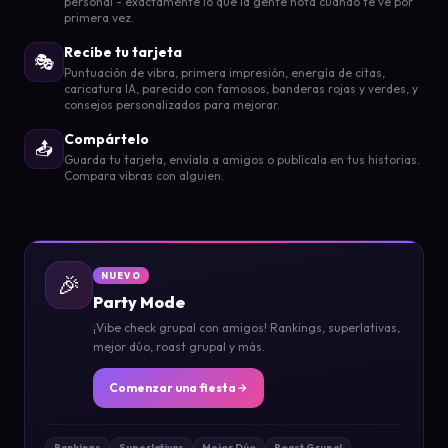
personal - exactamente lo que la gente nota cuando te ve por
primera vez.
Recibe tu tarjeta
🎭
Puntuación de vibra, primera impresión, energía de citas,
caricatura IA, parecido con famosos, banderas rojas y verdes, y
consejos personalizados para mejorar.
Compártelo
📤
Guarda tu tarjeta, envíala a amigos o publícala en tus historias.
Compara vibras con alguien.
🎉
NUEVO
Party Mode
¡Vibe check grupal con amigos! Rankings, superlativas,
mejor dúo, roast grupal y más.
Comenzar una fiesta
Rankings
Superlativas
Mejor Dúo
Roast Grupal