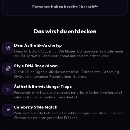
Personen haben bereits überprüft
Das wirst du entdecken
Dein Ästhetik-Archetyp
🎨
Clean Girl, Dark Academia, Old Money, Cottagecore, Y2K oder einer
von 15+ Ästhetik-Labels basierend auf deinem echten Vibe.
Style DNA Breakdown
🌈
Die visuellen Signale, die du ausstrahlst - Farbpalette, Grooming-
Style und allgemeine Präsentations-Energie.
Ästhetik Entwicklungs-Tipps
✨
Personalisierte Tipps, wie du deine natürliche Ästhetik verkörperst
oder dich zu einer anderen verschiebst.
Celebrity Style Match
⭐
Welcher Celebrity teilt deine Ästhetik-Energie - von ihren Fashion-
Choices bis zu ihrer gesamten Präsenz.