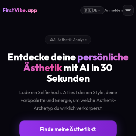
FirstVibe
.app
🇩🇪
DE
Anmelden
🎨
AI Ästhetik-Analyse
Entdecke deine
persönliche
Ästhetik
mit AI in 30
Sekunden
Lade ein Selfie hoch. AI liest deinen Style, deine
Farbpalette und Energie, um welche Ästhetik-
Archetyp du wirklich verkörperst.
Finde meine Ästhetik 🎨