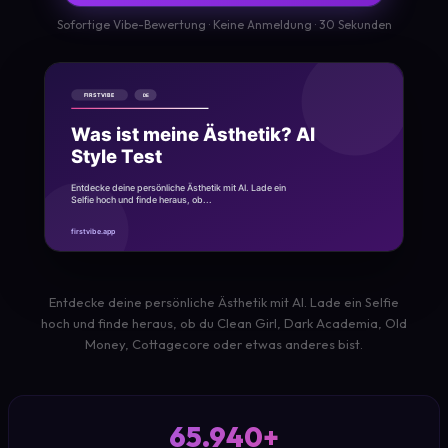
Sofortige Vibe-Bewertung · Keine Anmeldung · 30 Sekunden
Entdecke deine persönliche Ästhetik mit AI. Lade ein Selfie
hoch und finde heraus, ob du Clean Girl, Dark Academia, Old
Money, Cottagecore oder etwas anderes bist.
65.940+