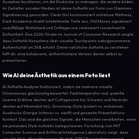
Aussehen kuratieren, um die Eindrücke zu managen, die andere bilden.
Im Zeitalter sozialer Medien ist deine Ästhetik zur Form von Stammes-
Signalisierung geworden: Clean Girl kommuniziert mühelose Wellness,
Dark Academia strahlt intellektuelle Tiefe aus, Old Money signalisiert
unauffällige Wohlstand und Cottagecore verkörpert romantisierte
Einfachheit. Eine 2024-Studie im Journal of Consumer Research zeigte,
dass Ästhetik-Konsistenz über visuelle Touchpoints wahrgenommene
Authentizität um 34% erhöht. Deine natürliche Ästhetik zu verstehen
hilft dir, eine kohäsivere, authentischere Version deiner selbst zu
präsentieren.
Wie AI deine Ästhetik aus einem Foto liest
AI Ästhetik-Analyse funktioniert, indem sie mehrere visuelle
Dimensionen gleichzeitig bewertet: Farbtemperatur und -palette
(warme Erdtöne deuten auf Cottagecore hin; Schwarz und Neutrals
deuten auf Minimalist hin), Grooming-Style (poliert vs. mühelose),
Ausdrucks-Energie (intensiv vs. sanft) und gesamte Präsentations-
Kontext. Das sind die gleichen Signale, die Menschen verarbeiten, wenn
sie jemandes Style instinktiv kategorisieren. Forschung vom MIT
Computer Science and Artificial Intelligence Laboratory zeigt, dass
visuelle Style-Klassifizierungs-Modelle 87% Übereinstimmung mit