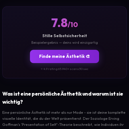
7.8
/10
Stille Selbstsicherheit
Beispielergebnis — deins wird einzigartig
Finde meine Ästhetik 🎨
⭐ 4.9 rating
·
65.940+ scans
·
30 sec
Was ist eine persönliche Ästhetik und warum ist sie
wichtig?
Eine persönliche Ästhetik ist mehr als nur Mode - sie ist deine komplette
visuelle Identität, die du der Welt präsentierst. Der Soziologe Erving
Goffman's 'Presentation of Self'-Theorie beschreibt, wie Individuen ihr