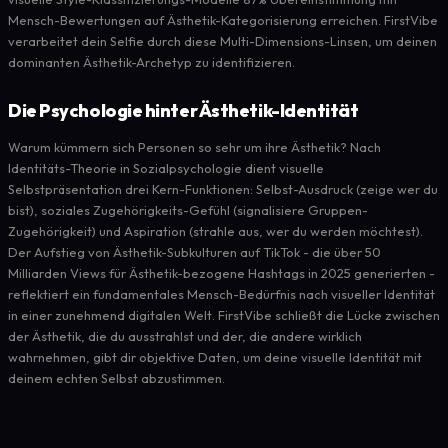
Mensch-Bewertungen auf Ästhetik-Kategorisierung erreichen. FirstVibe
verarbeitet dein Selfie durch diese Multi-Dimensions-Linsen, um deinen
dominanten Ästhetik-Archetyp zu identifizieren.
Die Psychologie hinter Ästhetik-Identität
Warum kümmern sich Personen so sehr um ihre Ästhetik? Nach
Identitäts-Theorie in Sozialpsychologie dient visuelle
Selbstpräsentation drei Kern-Funktionen: Selbst-Ausdruck (zeige wer du
bist), soziales Zugehörigkeits-Gefühl (signalisiere Gruppen-
Zugehörigkeit) und Aspiration (strahle aus, wer du werden möchtest).
Der Aufstieg von Ästhetik-Subkulturen auf TikTok - die über 50
Milliarden Views für Ästhetik-bezogene Hashtags in 2025 generierten -
reflektiert ein fundamentales Mensch-Bedürfnis nach visueller Identität
in einer zunehmend digitalen Welt. FirstVibe schließt die Lücke zwischen
der Ästhetik, die du ausstrahlst und der, die andere wirklich
wahrnehmen, gibt dir objektive Daten, um deine visuelle Identität mit
deinem echten Selbst abzustimmen.