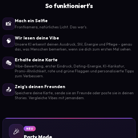
So funktioniert's
Mach ein Selfie
📸
Frontkamera, natürliches Licht. Das war's.
Wir lesen deine Vibe
🧠
Unsere KI erkennt deinen Ausdruck, Stil, Energie und Pflege - genau
das, was Menschen bemerken, wenn sie dich zum ersten Mal sehen.
Erhalte deine Karte
🎭
Vibe-Bewertung, erster Eindruck, Dating-Energie, KI-Karikatur,
Promi-Ähnlichkeit, rote und grüne Flaggen und personalisierte Tipps
zum Verbessern.
Zeig's deinen Freunden
📤
Speichere deine Karte, sende sie an Freunde oder poste sie in deinen
Stories. Vergleiche Vibes mit jemandem.
🎉
NEU
Party Mode