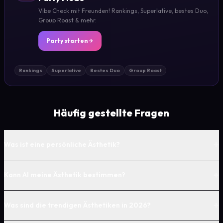
Vibe Check mit Freunden! Rankings, Superlative, bestes Duo,
Group Roast & mehr.
Party starten
Rankings
Superlative
Bestes Duo
Group Roast
Häufig gestellte Fragen
+
Was ist eine persönliche Ästhetik?
+
Kann AI meine Ästhetik bestimmen?
+
Was sind die trendigen Ästhetiken in 2026?