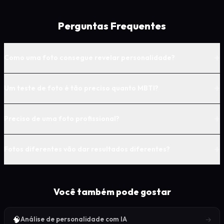
Perguntas Frequentes
+
Como uma foto consegue revelar personalidade?
+
Um teste de foto é tão preciso quanto MBTI?
+
Preciso de uma foto profissional?
+
Fotos diferentes vão dar resultados diferentes?
Você também pode gostar
🧠
→
Análise de personalidade com IA