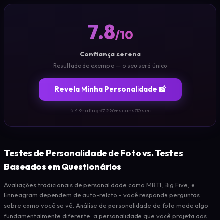
7.8
/10
Confiança serena
Resultado de exemplo — o seu será único
Revela Minha Personalidade 📸
⭐ 4.9 rating
·
67.296+ scans
·
30 sec
Testes de Personalidade de Foto vs. Testes
Baseados em Questionários
Avaliações tradicionais de personalidade como MBTI, Big Five, e
Enneagram dependem de auto-relato - você responde perguntas
sobre como você se vê. Análise de personalidade de foto mede algo
fundamentalmente diferente: a personalidade que você projeta aos