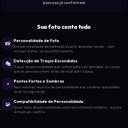
pessoas já conferiram
Sua foto conta tudo
Personalidade de Foto
📸
Sua personalidade decodificada a partir de pistas visuais - sem
surveys chatos, só uma foto honesta.
Detecção de Traços Escondidos
🎭
Traços de personalidade que você projeta sem perceber. As coisas
que as pessoas notam antes de você abrir a boca.
Pontos Fortes e Sombras
⚡
Seus maiores recursos de personalidade e as sombras que podem
estar te segurando.
Compatibilidade de Personalidade
🧩
Quais tipos de personalidade você naturalmente combina - e quais
entram em conflito.