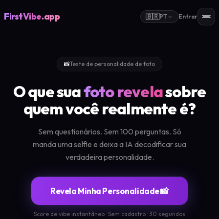
FirstVibe
.app
🇧🇷
PT
Entrar
📸
Teste de personalidade de foto
O que sua
foto revela
sobre
quem você realmente é?
Sem questionários. Sem 100 perguntas. Só
manda uma selfie e deixa a IA decodificar sua
verdadeira personalidade.
Revela Minha Personalidade 📸
Score de vibe instantâneo · Sem cadastro · 30 segundos