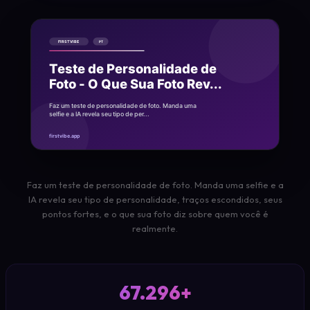
Faz um teste de personalidade de foto. Manda uma selfie e a
IA revela seu tipo de personalidade, traços escondidos, seus
pontos fortes, e o que sua foto diz sobre quem você é
realmente.
67.296+