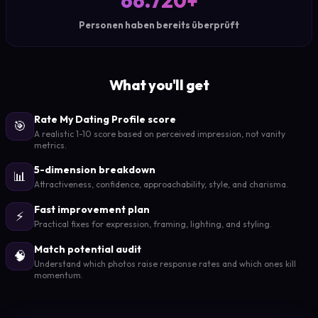
66.720+
Personen haben bereits überprüft
What you'll get
Rate My Dating Profile score
🎯
A realistic 1-10 score based on perceived impression, not vanity
metrics.
5-dimension breakdown
📊
Attractiveness, confidence, approachability, style, and charisma.
Fast improvement plan
⚡
Practical fixes for expression, framing, lighting, and styling.
Match potential audit
🧠
Understand which photos raise response rates and which ones kill
momentum.