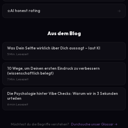
⭐
→
AI honest rating
Aus dem Blog
Was Dein Selfie wirklich über Dich aussagt – laut KI
5 Min. Lesezeit
10 Wege, um Deinen ersten Eindruck zu verbessern
(wissenschaftlich belegt)
7 Min. Lesezeit
Die Psychologie hinter Vibe Checks: Warum wir in 3 Sekunden
urteilen
6 min Lesezeit
Möchtest du die Begriffe verstehen?
Durchsuche unser Glossar →