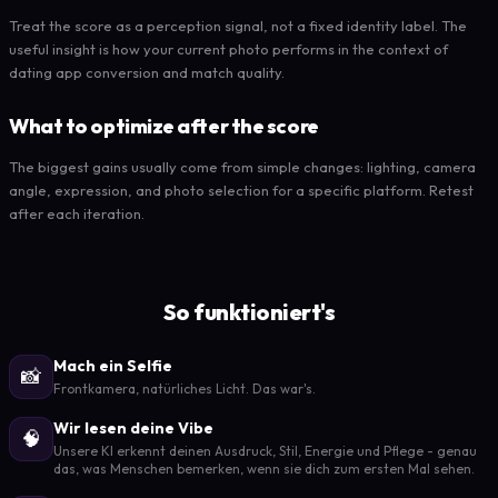
Treat the score as a perception signal, not a fixed identity label. The
useful insight is how your current photo performs in the context of
dating app conversion and match quality.
What to optimize after the score
The biggest gains usually come from simple changes: lighting, camera
angle, expression, and photo selection for a specific platform. Retest
after each iteration.
So funktioniert's
Mach ein Selfie
📸
Frontkamera, natürliches Licht. Das war's.
Wir lesen deine Vibe
🧠
Unsere KI erkennt deinen Ausdruck, Stil, Energie und Pflege - genau
das, was Menschen bemerken, wenn sie dich zum ersten Mal sehen.