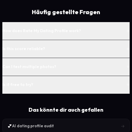
Häufig gestellte Fragen
+
How does Rate My Dating Profile work?
+
Is this score reliable?
+
Can I test multiple photos?
+
Is it free to try?
Das könnte dir auch gefallen
💕
→
AI dating profile audit