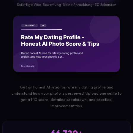
Sofortige Vibe-Bewertung · Keine Anmeldung · 30 Sekunden
Get an honest AI read for rate my dating profile and
understand how your photo is perceived. Upload one selfie to
get a 1-10 score, detailed breakdown, and practical
improvement tips.