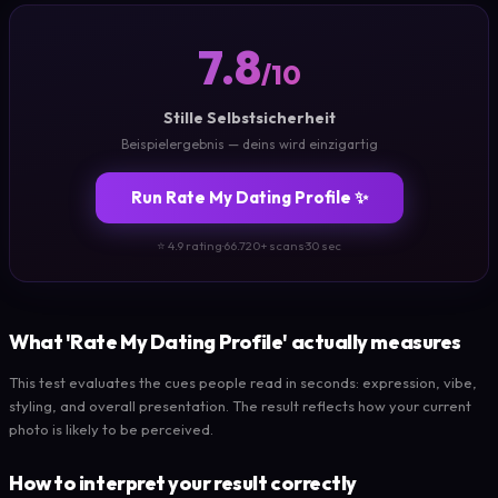
7.8
/10
Stille Selbstsicherheit
Beispielergebnis — deins wird einzigartig
Run Rate My Dating Profile ✨
⭐ 4.9 rating
·
66.720+ scans
·
30 sec
What 'Rate My Dating Profile' actually measures
This test evaluates the cues people read in seconds: expression, vibe,
styling, and overall presentation. The result reflects how your current
photo is likely to be perceived.
How to interpret your result correctly