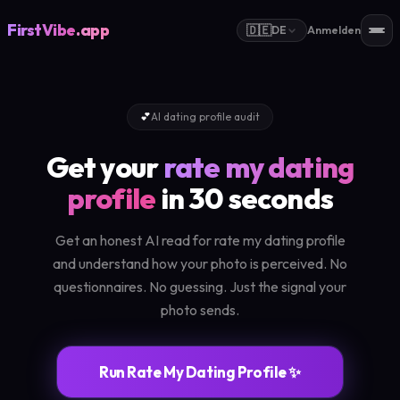
FirstVibe
.app
🇩🇪
DE
Anmelden
💕
AI dating profile audit
Get your
rate my dating
profile
in 30 seconds
Get an honest AI read for rate my dating profile
and understand how your photo is perceived. No
questionnaires. No guessing. Just the signal your
photo sends.
Run Rate My Dating Profile ✨