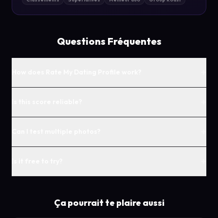
Questions Fréquentes
+
How does Rate My Dating Profile work?
+
Is this score reliable?
+
Can I test multiple photos?
+
Is it free to try?
Ça pourrait te plaire aussi