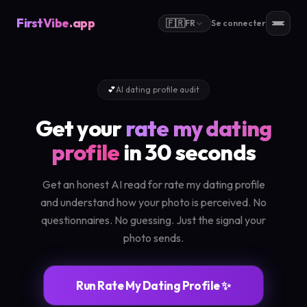
FirstVibe
.app
🇫🇷
FR
Se connecter
💕
AI dating profile audit
Get your
rate my dating
profile
in 30 seconds
Get an honest AI read for rate my dating profile
and understand how your photo is perceived. No
questionnaires. No guessing. Just the signal your
photo sends.
Run Rate My Dating Profile ✨