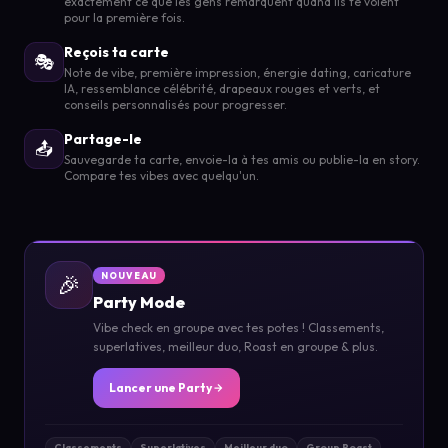
exactement ce que les gens remarquent quand ils te voient
pour la première fois.
Reçois ta carte
🎭
Note de vibe, première impression, énergie dating, caricature
IA, ressemblance célébrité, drapeaux rouges et verts, et
conseils personnalisés pour progresser.
Partage-le
📤
Sauvegarde ta carte, envoie-la à tes amis ou publie-la en story.
Compare tes vibes avec quelqu'un.
🎉
NOUVEAU
Party Mode
Vibe check en groupe avec tes potes ! Classements,
superlatives, meilleur duo, Roast en groupe & plus.
Lancer une Party
Classements
Superlatives
Meilleur duo
Group Roast