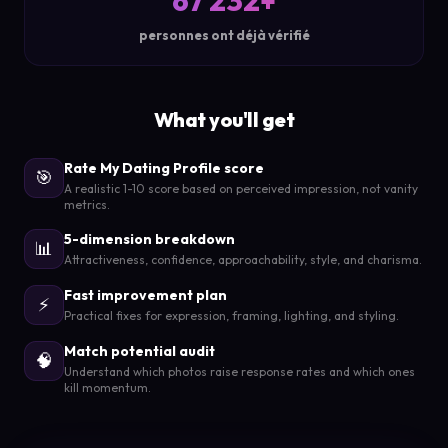
67 232+
personnes ont déjà vérifié
What you'll get
Rate My Dating Profile score
🎯
A realistic 1-10 score based on perceived impression, not vanity
metrics.
5-dimension breakdown
📊
Attractiveness, confidence, approachability, style, and charisma.
Fast improvement plan
⚡
Practical fixes for expression, framing, lighting, and styling.
Match potential audit
🧠
Understand which photos raise response rates and which ones
kill momentum.