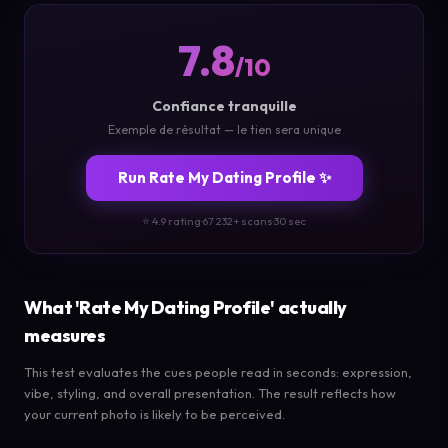
7.8
/10
Confiance tranquille
Exemple de résultat — le tien sera unique
Run Rate My Dating Profile ✨
⭐ 4.9 rating
·
67 232+ scans
·
30 sec
What 'Rate My Dating Profile' actually
measures
This test evaluates the cues people read in seconds: expression,
vibe, styling, and overall presentation. The result reflects how
your current photo is likely to be perceived.