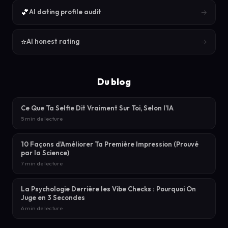
💕
→
AI dating profile audit
⭐
→
AI honest rating
Du blog
Ce Que Ta Selfie Dit Vraiment Sur Toi, Selon l'IA
5 min de lecture
10 Façons d'Améliorer Ta Première Impression (Prouvé
par la Science)
7 min de lecture
La Psychologie Derrière les Vibe Checks : Pourquoi On
Juge en 3 Secondes
6 min de lecture