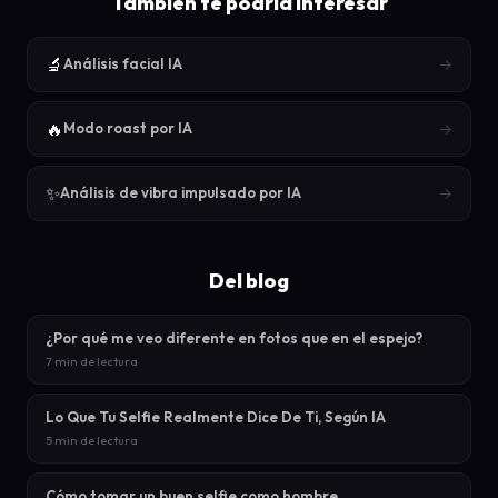
También te podría interesar
🔬
→
Análisis facial IA
🔥
→
Modo roast por IA
✨
→
Análisis de vibra impulsado por IA
Del blog
¿Por qué me veo diferente en fotos que en el espejo?
7 min de lectura
Lo Que Tu Selfie Realmente Dice De Ti, Según IA
5 min de lectura
Cómo tomar un buen selfie como hombre