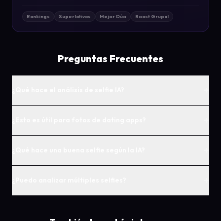
Rankings
Superlativas
Mejor Dúo
Roast Grupal
Preguntas Frecuentes
+
¿Qué hace el análisis de selfie IA?
+
¿Esto es útil para fotos de dating apps?
+
¿Qué hace una buena selfie según la IA?
+
¿Puedo analizar múltiples selfies?