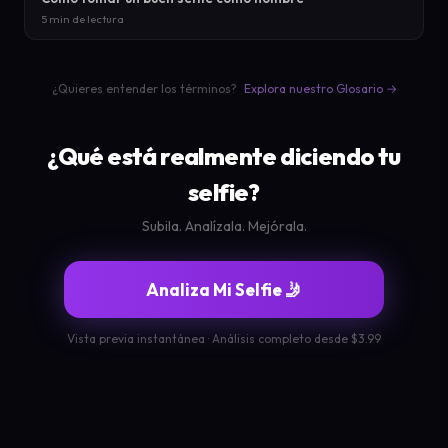
5 min de lectura
¿Quieres entender los términos?
Explora nuestro Glosario →
¿Qué está realmente diciendo tu
selfie?
Subila. Analízala. Mejórala.
Analiza Mi Selfie 🤳
Vista previa instantánea · Análisis completo desde $3.99