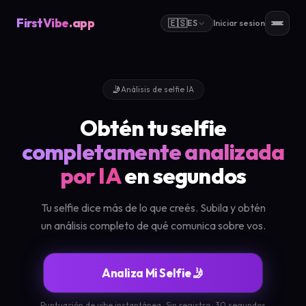
FirstVibe
.app
🇪🇸
ES
Iniciar sesion
🤳
Análisis de selfie IA
Obtén tu selfie
completamente analizada
por IA
en segundos
Tu selfie dice más de lo que creés. Subila y obtén
un análisis completo de qué comunica sobre vos.
Analiza Mi Selfie 🤳
Puntuación de vibe instantánea · Sin registro · 30 segundos