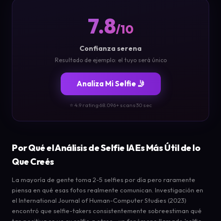
7.8
/10
Confianza serena
Resultado de ejemplo: el tuyo será único
Analiza Mi Selfie 🤳
⭐ 4.9 rating
·
68.096+ scans
·
30 sec
Por Qué el Análisis de Selfie IA Es Más Útil de lo
Que Creés
La mayoría de gente toma 2-5 selfies por día pero raramente
piensa en qué esas fotos realmente comunican. Investigación en
el International Journal of Human-Computer Studies (2023)
encontró que selfie-takers consistentemente sobreestiman qué
tan positiva se ve su selfie a otros - un fenómeno llamado 'selfie