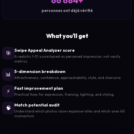
66 684+
personnes ont déjà vérifié
What you'll get
Swipe Appeal Analyzer score
🎯
A realistic 1-10 score based on perceived impression, not vanity
metrics.
5-dimension breakdown
📊
Attractiveness, confidence, approachability, style, and charisma.
Fast improvement plan
⚡
Practical fixes for expression, framing, lighting, and styling.
Match potential audit
🧠
Understand which photos raise response rates and which ones kill
momentum.