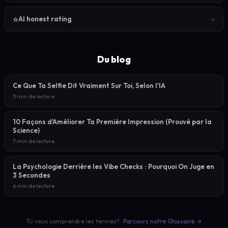
⭐
→
AI honest rating
Du blog
Ce Que Ta Selfie Dit Vraiment Sur Toi, Selon l'IA
5 min de lecture
10 Façons d'Améliorer Ta Première Impression (Prouvé par la
Science)
7 min de lecture
La Psychologie Derrière les Vibe Checks : Pourquoi On Juge en
3 Secondes
6 min de lecture
Tu veux comprendre les termes?
Parcours notre Glossaire →