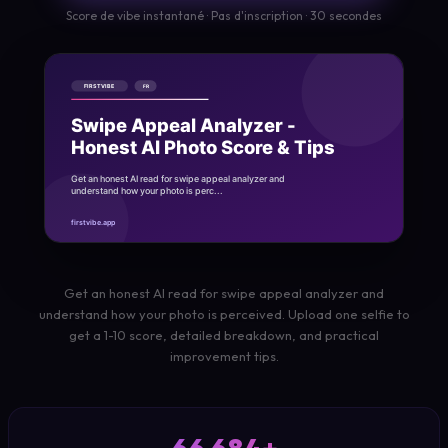
Score de vibe instantané · Pas d'inscription · 30 secondes
Get an honest AI read for swipe appeal analyzer and
understand how your photo is perceived. Upload one selfie to
get a 1-10 score, detailed breakdown, and practical
improvement tips.