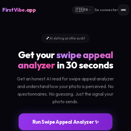
FirstVibe
.app
🇫🇷
FR
Se connecter
💕
AI dating profile audit
Get your
swipe appeal
analyzer
in 30 seconds
Get an honest AI read for swipe appeal analyzer
and understand how your photo is perceived. No
questionnaires. No guessing. Just the signal your
photo sends.
Run Swipe Appeal Analyzer ✨