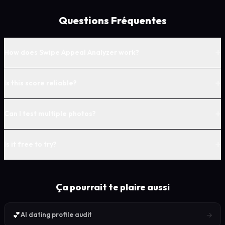
Questions Fréquentes
+
How does Swipe Appeal Analyzer work?
+
Is this score reliable?
+
Can I test multiple photos?
+
Is it free to try?
Ça pourrait te plaire aussi
💕
→
AI dating profile audit