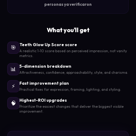
personas ya verificaron
What you'll get
Teeth Glow Up Score score
🎯
A realistic 1-10 score based on perceived impression, not vanity
metrics.
5-dimension breakdown
📊
Attractiveness, confidence, approachability, style, and charisma.
Fast improvement plan
⚡
Practical fixes for expression, framing, lighting, and styling.
Highest-ROI upgrades
🧠
Prioritize the easiest changes that deliver the biggest visible
improvement.