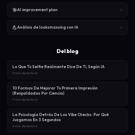
🎯
→
AI improvement plan
💪
→
Análisis de looksmaxxing con IA
Del blog
Lo Que Tu Selfie Realmente Dice De Ti, Según IA
5 min de lectura
10 Formas De Mejorar Tu Primera Impresión
(Respaldadas Por Ciencia)
7 min de lectura
La Psicología Detrás De Los Vibe Checks: Por Qué
Juzgamos En 3 Segundos
6 min de lectura