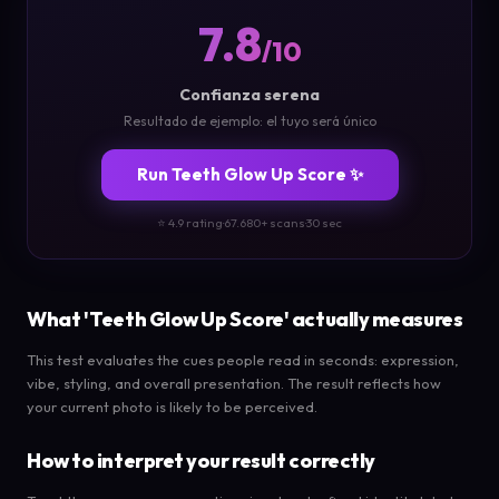
7.8
/10
Confianza serena
Resultado de ejemplo: el tuyo será único
Run Teeth Glow Up Score ✨
⭐ 4.9 rating
·
67.680+ scans
·
30 sec
What 'Teeth Glow Up Score' actually measures
This test evaluates the cues people read in seconds: expression,
vibe, styling, and overall presentation. The result reflects how
your current photo is likely to be perceived.
How to interpret your result correctly