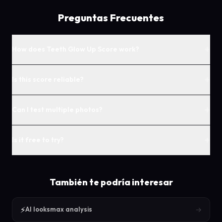
Preguntas Frecuentes
+
How does Teeth Glow Up Score work?
+
Is this score reliable?
+
Can I test multiple photos?
+
Is it free to try?
También te podría interesar
⚡
→
AI looksmax analysis