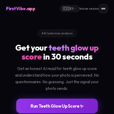
FirstVibe
.app
🇪🇸
ES
Iniciar sesion
⚡
AI looksmax analysis
Get your
teeth glow up
score
in 30 seconds
Get an honest AI read for teeth glow up score
and understand how your photo is perceived. No
questionnaires. No guessing. Just the signal your
photo sends.
Run Teeth Glow Up Score ✨