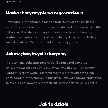
społeczne.
Nauka charyzmy pierwszego wrażenia
Psycholog z Princeton Alexander Todorov wykazał, że ludzie
oceniają ciepło i kompetencje na podstawie twarzy w poniżej 100
milisekund. Ciepła ekspresja, bezpośredni ale zrelaksowany
kontakt wzrokowy i szczery uśmiech to najsilniejsze predyktory
wizualne. AI FirstVibe czyta dokładnie te sygnały.
Jak zwiększyć wynik charyzmy
Małe zmiany dają znaczący efekt. Badania pokazują, że
ćwiczenie szczerego uśmiechu, utrzymywanie komfortowego
kontaktu wzrokowego i otwarta mowa ciała mogą przesunąć
postrzeganą charyzmę o 2-3 punkty. Kluczowa prawda: charyzma
to mniej to co mówisz, a bardziej jak sprawiasz, że inni się czują.
Jak to działa