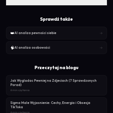
Sprawdź także
👑
→
AI analiza pewności siebie
🧠
→
AI analiza osobowości
Przeczytaj na blogu
Jak Wygladac Pewniej na Zdjeciach (7 Sprawdzonych
Porad)
6 min czytania
Sigma Male Wyjasnienie: Cechy, Energia i Obsesja
TikToka
6 min czytania