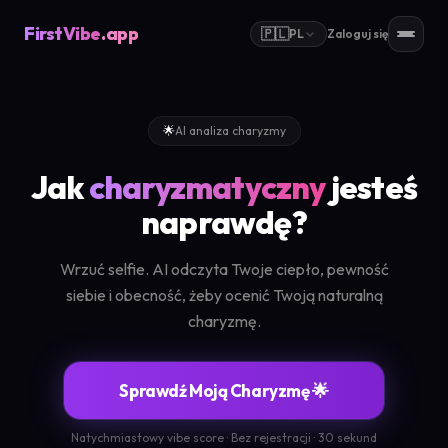
FirstVibe
.app
🇵🇱
PL
Zaloguj się
🌟
AI analiza charyzmy
Jak
charyzmatyczny
jesteś
naprawdę?
Wrzuć selfie. AI odczyta Twoje ciepło, pewność
siebie i obecność, żeby ocenić Twoją naturalną
charyzmę.
Sprawdź Moją Charyzmę 🌟
Natychmiastowy vibe score · Bez rejestracji · 30 sekund