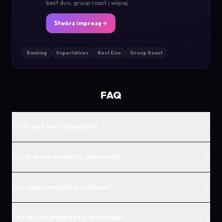
best duo, group roast i więcej.
Stwórz imprezę
Ranking
Superlatives
Best Duo
Group Roast
FAQ
+
Co to jest test charyzmy?
+
Czy AI może zmierzyć charyzmę?
+
Czy charyzma jest wrodzona?
+
Czy test charyzmy jest darmowy?