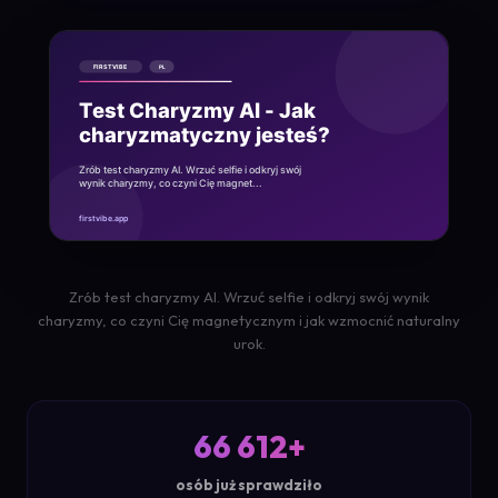
Zrób test charyzmy AI. Wrzuć selfie i odkryj swój wynik
charyzmy, co czyni Cię magnetycznym i jak wzmocnić naturalny
urok.
66 612+
osób już sprawdziło