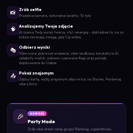
Zrób selfie
📸
Przednia kamera, naturalne światło. To tyle.
Analizujemy Twoje zdjęcie
🧠
AI ocenia Twój wyraz twarzy, styl i energię - dokładnie to, na co
ludzie zwracają uwagę, gdy Cię widzą.
Odbierz wyniki
🎭
Vibe score, pierwsze wrażenie, vibe randkowy, karykatura AI,
celebrity match, zielone i czerwone flagi oraz porady
dopasowane do Ciebie.
Pokaż znajomym
📤
Zapisz kartę, wyślij znajomym albo wrzuć na Stories. Porównaj
vibe z kimś.
🎉
NOWOŚĆ
Party Mode
Zrób vibe check całej grupy! Ranking, superlatives,