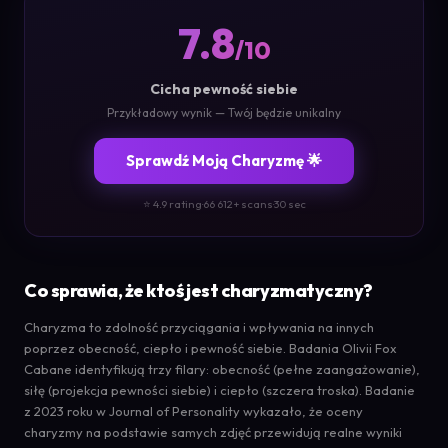
7.8
/10
Cicha pewność siebie
Przykładowy wynik — Twój będzie unikalny
Sprawdź Moją Charyzmę 🌟
⭐ 4.9 rating
·
66 612+ scans
·
30 sec
Co sprawia, że ktoś jest charyzmatyczny?
Charyzma to zdolność przyciągania i wpływania na innych
poprzez obecność, ciepło i pewność siebie. Badania Olivii Fox
Cabane identyfikują trzy filary: obecność (pełne zaangażowanie),
siłę (projekcja pewności siebie) i ciepło (szczera troska). Badanie
z 2023 roku w Journal of Personality wykazało, że oceny
charyzmy na podstawie samych zdjęć przewidują realne wyniki