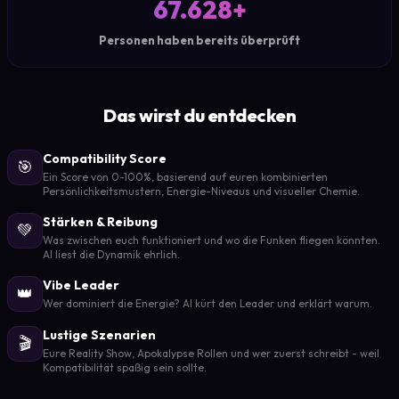
67.628+
Personen haben bereits überprüft
Das wirst du entdecken
Compatibility Score
🎯
Ein Score von 0-100%, basierend auf euren kombinierten
Persönlichkeitsmustern, Energie-Niveaus und visueller Chemie.
Stärken & Reibung
💚
Was zwischen euch funktioniert und wo die Funken fliegen könnten.
AI liest die Dynamik ehrlich.
Vibe Leader
👑
Wer dominiert die Energie? AI kürt den Leader und erklärt warum.
Lustige Szenarien
🎬
Eure Reality Show, Apokalypse Rollen und wer zuerst schreibt - weil
Kompatibilität spaßig sein sollte.