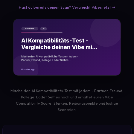
Hast du bereits deinen Scan? Vergleicht Vibes jetzt →
Mache den AI Kompatibilitäts-Test mit jedem - Partner, Freund,
Kollege. Ladet Selfies hoch und erhaltet euren Vibe
Compatibility Score, Stärken, Reibungspunkte und lustige
Szenarien.