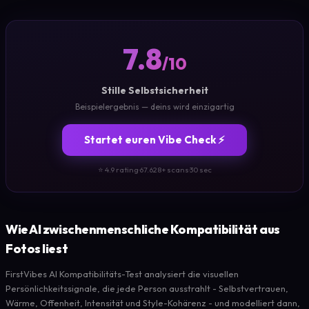
7.8
/10
Stille Selbstsicherheit
Beispielergebnis — deins wird einzigartig
Startet euren Vibe Check ⚡
⭐ 4.9 rating
·
67.628+ scans
·
30 sec
Wie AI zwischenmenschliche Kompatibilität aus
Fotos liest
FirstVibes AI Kompatibilitäts-Test analysiert die visuellen
Persönlichkeitssignale, die jede Person ausstrahlt - Selbstvertrauen,
Wärme, Offenheit, Intensität und Style-Kohärenz - und modelliert dann,