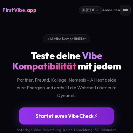
FirstVibe
.app
🇩🇪
DE
Anmelden
⚡
AI Vibe Kompatibilität
Teste deine
Vibe
Kompatibilität
mit jedem
Partner, Freund, Kollege, Nemesis - AI liest beide
eure Energien und enthüllt die Wahrheit über eure
Dynamik.
Startet euren Vibe Check ⚡
Sofortige Vibe-Bewertung · Keine Anmeldung · 30 Sekunden