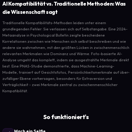
AI Kompatibilität vs. Traditionelle Methoden: Was
die Wissenschaft sagt
Traditionelle Kompatibilitäts-Methoden leiden unter einem
grundlegenden Fehler: Sie verlassen sich auf Selbstangabe. Eine 2024-
Metaanalyse in Psychological Bulletin zeigte bescheidene
Korrelationen zwischen wie Menschen sich selbst beschreiben und wie
andere sie wahrnehmen, mit den größten Lücken in zwischenmenschlich
relevanten Merkmalen wie Dominanz und Wärme. Foto-basierte AI-
Analyse umgeht das komplett, indem sie ausgestrahlte Merkmale direkt
liest. Eine PNAS-Studie demonstrierte, dass Machine-Learning-
Modelle, trainiert auf Gesichtsfotos, Persönlichkeitsmerkmale auf über-
zufälliger Ebene vorhersagen, besonders für Extraversion und
Verträglichkeit - zwei Merkmale zentral zu zwischenmenschlicher
Kompatibilität.
So funktioniert's
Mach ein Selfie