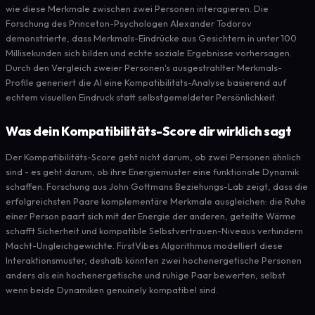
wie diese Merkmale zwischen zwei Personen interagieren. Die
Forschung des Princeton-Psychologen Alexander Todorov
demonstrierte, dass Merkmals-Eindrücke aus Gesichtern in unter 100
Millisekunden sich bilden und echte soziale Ergebnisse vorhersagen.
Durch den Vergleich zweier Personen's ausgestrahlter Merkmals-
Profile generiert die AI eine Kompatibilitäts-Analyse basierend auf
echtem visuellen Eindruck statt selbstgemeldeter Persönlichkeit.
Was dein Kompatibilitäts-Score dir wirklich sagt
Der Kompatibilitäts-Score geht nicht darum, ob zwei Personen ähnlich
sind - es geht darum, ob ihre Energiemuster eine funktionale Dynamik
schaffen. Forschung aus John Gottmans Beziehungs-Lab zeigt, dass die
erfolgreichsten Paare komplementäre Merkmale ausgleichen: die Ruhe
einer Person paart sich mit der Energie der anderen, geteilte Wärme
schafft Sicherheit und kompatible Selbstvertrauen-Niveaus verhindern
Macht-Ungleichgewichte. FirstVibes Algorithmus modelliert diese
Interaktionsmuster, deshalb könnten zwei hochenergetische Personen
anders als ein hochenergetische und ruhige Paar bewerten, selbst
wenn beide Dynamiken genuinely kompatibel sind.