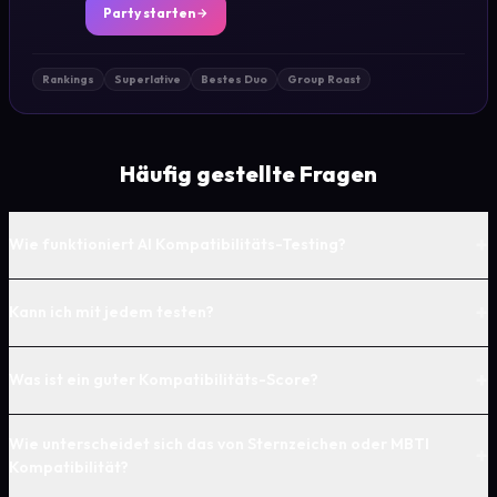
Party starten
Rankings
Superlative
Bestes Duo
Group Roast
Häufig gestellte Fragen
+
Wie funktioniert AI Kompatibilitäts-Testing?
+
Kann ich mit jedem testen?
+
Was ist ein guter Kompatibilitäts-Score?
Wie unterscheidet sich das von Sternzeichen oder MBTI
+
Kompatibilität?