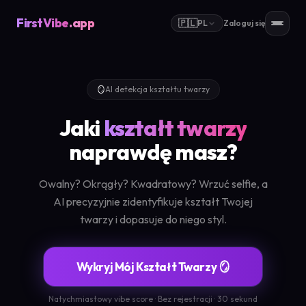
FirstVibe
.app
🇵🇱
PL
Zaloguj się
🪞
AI detekcja kształtu twarzy
Jaki
kształt twarzy
naprawdę masz?
Owalny? Okrągły? Kwadratowy? Wrzuć selfie, a
AI precyzyjnie zidentyfikuje kształt Twojej
twarzy i dopasuje do niego styl.
Wykryj Mój Kształt Twarzy 🪞
Natychmiastowy vibe score · Bez rejestracji · 30 sekund