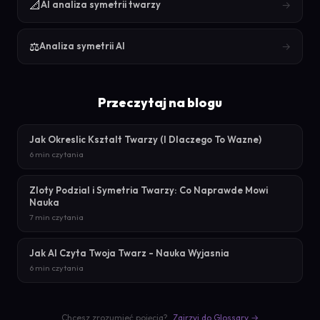
📐
→
AI analiza symetrii twarzy
⚖️
→
Analiza symetrii AI
Przeczytaj na blogu
Jak Okreslic Ksztalt Twarzy (I Dlaczego To Wazne)
6 min czytania
Zloty Podzial i Symetria Twarzy: Co Naprawde Mowi
Nauka
7 min czytania
Jak AI Czyta Twoja Twarz - Nauka Wyjasnia
6 min czytania
Chcesz zrozumieć pojęcia?
Zajrzyj do Glossary →