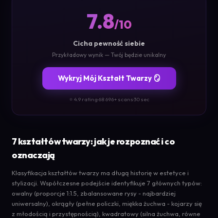
7.8
/10
Cicha pewność siebie
Przykładowy wynik — Twój będzie unikalny
Wykryj Mój Kształt Twarzy 🪞
⭐ 4.9 rating
·
68 696+ scans
·
30 sec
7 kształtów twarzy: jak je rozpoznać i co
oznaczają
Klasyfikacja kształtów twarzy ma długą historię w estetyce i
stylizacji. Współczesne podejście identyfikuje 7 głównych typów:
owalny (proporcje 1:1.5, zbalansowane rysy - najbardziej
uniwersalny), okrągły (pełne policzki, miękka żuchwa - kojarzy się
z młodością i przystępnością), kwadratowy (silna żuchwa, równe