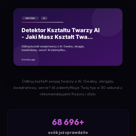
Odkryj kształt swojej twarzy z AI. Owalny, okrągły,
kwadratowy, serce? AI zidentyfikuje Twój typ w 30 sekund z
rekomendacjami fryzury i stylu.
68 696+
osób już sprawdziło