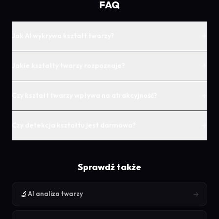
FAQ
+
Jak AI wykrywa kształt twarzy?
+
Jakie kształty twarzy rozpoznaje?
+
Czy kształt twarzy wpływa na atrakcyjność?
+
Czy detekcja kształtu jest darmowa?
Sprawdź także
🔬
→
AI analiza twarzy