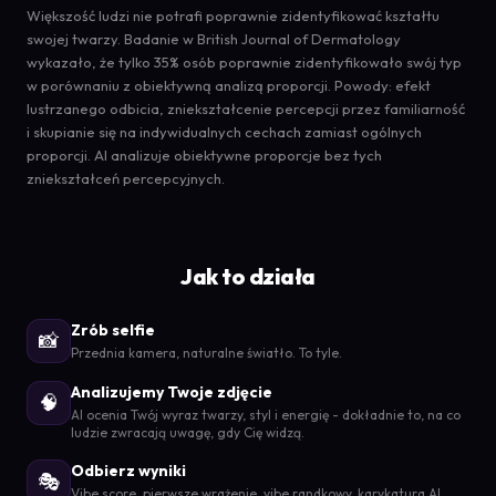
Większość ludzi nie potrafi poprawnie zidentyfikować kształtu
swojej twarzy. Badanie w British Journal of Dermatology
wykazało, że tylko 35% osób poprawnie zidentyfikowało swój typ
w porównaniu z obiektywną analizą proporcji. Powody: efekt
lustrzanego odbicia, zniekształcenie percepcji przez familiarność
i skupianie się na indywidualnych cechach zamiast ogólnych
proporcji. AI analizuje obiektywne proporcje bez tych
zniekształceń percepcyjnych.
Jak to działa
Zrób selfie
📸
Przednia kamera, naturalne światło. To tyle.
Analizujemy Twoje zdjęcie
🧠
AI ocenia Twój wyraz twarzy, styl i energię - dokładnie to, na co
ludzie zwracają uwagę, gdy Cię widzą.
Odbierz wyniki
🎭
Vibe score, pierwsze wrażenie, vibe randkowy, karykatura AI,