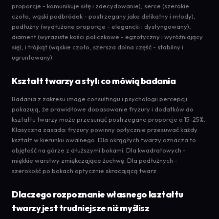
proporcje - komunikuje siłę i zdecydowanie), serce (szerokie
czoło, wąski podbródek - postrzegany jako delikatny i młody),
podłużny (wydłużone proporcje - elegancki i dystyngowany),
diament (wyraziste kości policzkowe - egzotyczny i wyróżniający
się), i trójkąt (wąskie czoło, szersza dolna część - stabilny i
ugruntowany).
Kształt twarzy a styl: co mówią badania
Badania z zakresu image consultingu i psychologii percepcji
pokazują, że prawidłowe dopasowanie fryzury i dodatków do
kształtu twarzy może przesunąć postrzegane proporcje o 15-25%.
Klasyczna zasada: fryzury powinny optycznie przesuwać każdy
kształt w kierunku owalnego. Dla okrągłych twarzy oznacza to
objętość na górze z dłuższymi bokami. Dla kwadratowych -
miękkie warstwy zmiękczające żuchwę. Dla podłużnych -
szerokość po bokach optycznie skracającą twarz.
Dlaczego rozpoznanie własnego kształtu
twarzy jest trudniejsze niż myślisz