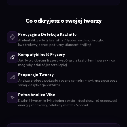
Co odkryjesz o swojej twarzy
Precyzyjna Detekcja Kształtu
🪞
AI identyfikuje Twój kształt z 7 typów: owalny, okrągły,
kwadratowy, serce, podłużny, diament, trójkąt.
Kompatybilność Fryzury
💇
Jak Twoja obecna fryzura współgra z kształtem twarzy - i co
mogłoby działać jeszcze lepiej.
Proporcje Twarzy
📐
Analiza złotego podziału i ocena symetrii - wykraczająca poza
samą klasyfikację kształtu.
Pełna Analiza Vibe
✨
Kształt twarzy to tylko jedna sekcja - dostajesz też osobowość,
energię randkową, celebrity match i 5 porad.