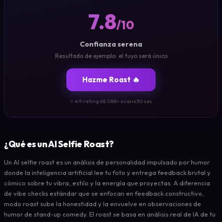
7.8
/10
Confianza serena
Resultado de ejemplo: el tuyo será único
Hazme Roast 🔥
⭐ 4.9 rating
·
68.088+ scans
·
30 sec
¿Qué es un AI Selfie Roast?
Un AI selfie roast es un análisis de personalidad impulsado por humor
donde la inteligencia artificial lee tu foto y entrega feedback brutal y
cómico sobre tu vibra, estilo y la energía que proyectas. A diferencia
de vibe checks estándar que se enfocan en feedback constructivo,
modo roast sube la honestidad y la envuelve en observaciones de
humor de stand-up comedy. El roast se basa en análisis real de IA de tu