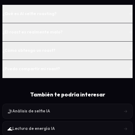
+
¿Qué es AI selfie roasting?
+
¿El roast es realmente malo?
+
¿Cómo obtengo un roast?
+
¿Puedo compartir mi roast?
También te podría interesar
🤳
→
Análisis de selfie IA
🌊
→
Lectura de energía IA