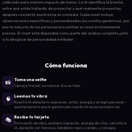
calibrado para máximo impacto de humor. La IA identifica la brecha
entre qué estás tratando de proyectar y qué realmente proyectas,
después convierte esa brecha en comedia. Cada roast incluye
observaciones específicas y personalizadas (no insultos genéricos), por
eso la mayoría de las personas encuentran su roast erróneamente
preciso. El roast está disponible como parte del análisis completo junto
a tu desglose de personalidad estándar.
Cómo funciona
Toma una selfie
📸
Cámara frontal, luz natural. Eso es todo.
Leemos tu vibra
🧠
Nuestra IA detecta tu expresión, estilo, energía y arreglo personal -
exactamente lo que la gente nota cuando te ve por primera vez.
Recibe tu tarjeta
🎭
Puntuación de vibra, primera impresión, energía de citas, caricatura
IA, parecido con famosos, banderas rojas y verdes, y consejos