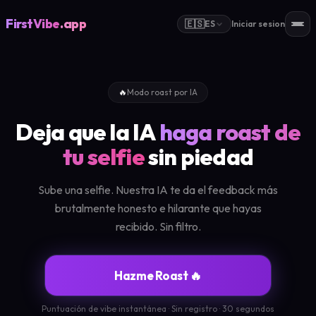
FirstVibe
.app
🇪🇸
ES
Iniciar sesion
🔥
Modo roast por IA
Deja que la IA
haga roast de
tu selfie
sin piedad
Sube una selfie. Nuestra IA te da el feedback más
brutalmente honesto e hilarante que hayas
recibido. Sin filtro.
Hazme Roast 🔥
Puntuación de vibe instantánea · Sin registro · 30 segundos