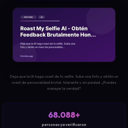
Deja que la IA haga roast de tu selfie. Sube una foto y obtén un
roast de personalidad brutal, hilarante y sin piedad. ¿Puedes
manejar la verdad?
68.088+
personas ya verificaron