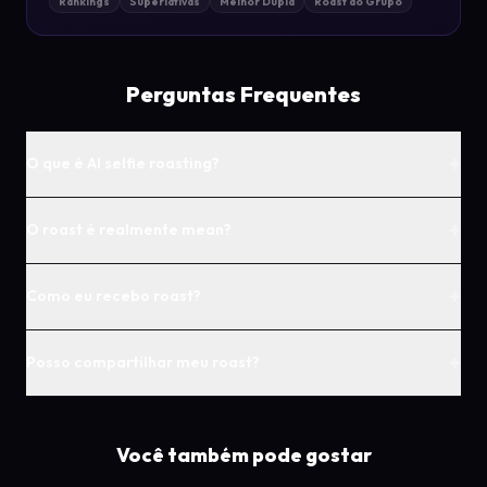
Rankings
Superlativas
Melhor Dupla
Roast do Grupo
Perguntas Frequentes
+
O que é AI selfie roasting?
+
O roast é realmente mean?
+
Como eu recebo roast?
+
Posso compartilhar meu roast?
Você também pode gostar