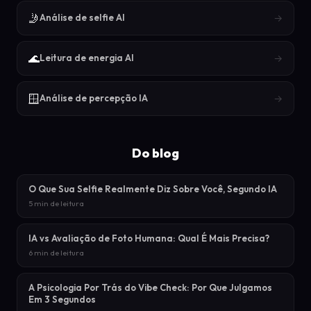
🤳
→
Análise de selfie AI
🌊
→
Leitura de energia AI
🪟
→
Análise de percepção IA
Do blog
O Que Sua Selfie Realmente Diz Sobre Você, Segundo IA
5 min de leitura
IA vs Avaliação de Foto Humana: Qual É Mais Precisa?
6 min de leitura
A Psicologia Por Trás do Vibe Check: Por Que Julgamos
Em 3 Segundos