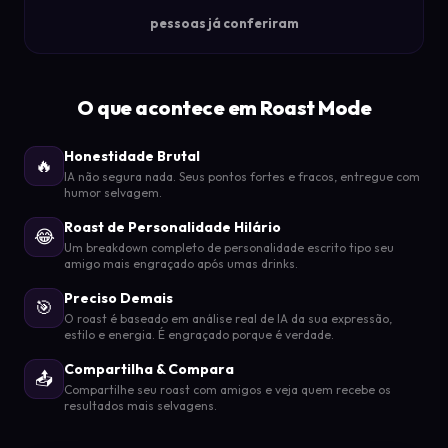
pessoas já conferiram
O que acontece em Roast Mode
Honestidade Brutal
🔥
IA não segura nada. Seus pontos fortes e fracos, entregue com
humor selvagem.
Roast de Personalidade Hilário
😂
Um breakdown completo de personalidade escrito tipo seu
amigo mais engraçado após umas drinks.
Preciso Demais
🎯
O roast é baseado em análise real de IA da sua expressão,
estilo e energia. É engraçado porque é verdade.
Compartilha & Compara
📤
Compartilhe seu roast com amigos e veja quem recebe os
resultados mais selvagens.