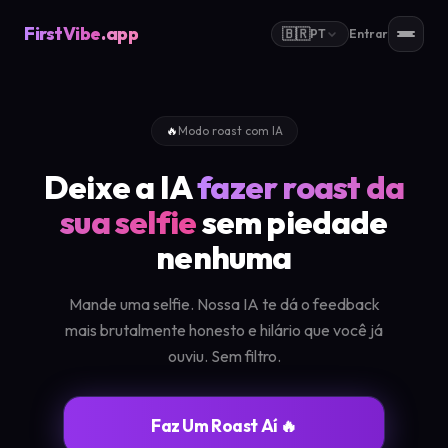
FirstVibe
.app
🇧🇷
PT
Entrar
🔥
Modo roast com IA
Deixe a IA
fazer roast da
sua selfie
sem piedade
nenhuma
Mande uma selfie. Nossa IA te dá o feedback
mais brutalmente honesto e hilário que você já
ouviu. Sem filtro.
Faz Um Roast Aí 🔥