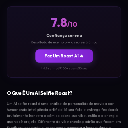
7.8
/10
Confiança serena
Resultado de exemplo — o seu será único
Faz Um Roast Aí 🔥
⭐ 4.9 rating
·
67.100+ scans
·
30 sec
O Que É Um AI Selfie Roast?
Um AI selfie roast é uma análise de personalidade movida por
humor onde inteligência artificial lê sua foto e entrega feedback
brutalmente honesto e cômico sobre sua vibe, estilo e a energia
que você projeta. Diferente de vibe checks padrão que focam em
feedback construtivo, roast mode aumenta a honestidade e