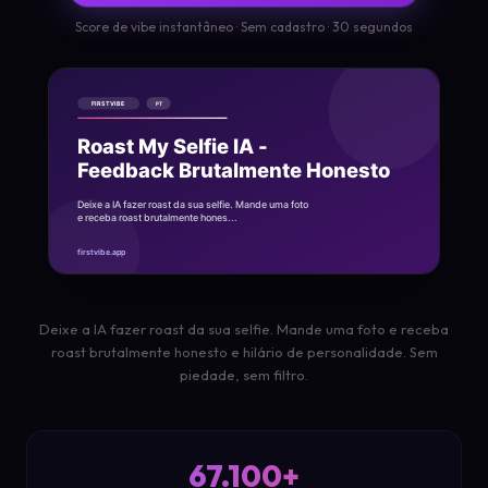
Score de vibe instantâneo · Sem cadastro · 30 segundos
Deixe a IA fazer roast da sua selfie. Mande uma foto e receba
roast brutalmente honesto e hilário de personalidade. Sem
piedade, sem filtro.
67.100+