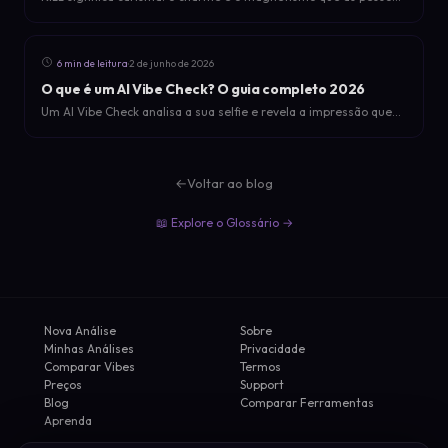
sentem em você. O que rizz significa em 2026, os tipos (W e L
rizz, unspoken rizz) e como ele aparece nas suas fotos.
·
6 min de leitura
2 de junho de 2026
O que é um AI Vibe Check? O guia completo 2026
Um AI Vibe Check analisa a sua selfie e revela a impressão que
você realmente passa: nota, personalidade, primeira impressão,
aura e energia para namoro. Veja como funciona em 2026.
←
Voltar ao blog
📖 Explore o Glossário →
Nova Análise
Sobre
Minhas Análises
Privacidade
Comparar Vibes
Termos
Preços
Support
Blog
Comparar Ferramentas
Aprenda