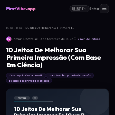
FirstVibe
.app
🇧🇷
PT
Entrar
Início
›
Blog
›
10 Jeitos De Melhorar Sua Primeira Im...
·
·
Damian Domzalski
10 de fevereiro de 2026
7 min de leitura
FV
10 Jeitos De Melhorar Sua
Primeira Impressão (Com Base
Em Ciência)
dicas de primeira impressão
como fazer boa primeira impressão
psicologia da primeira impressão