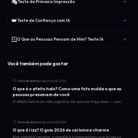
🎭
→
Teste de Primeira Impressão
👑
→
Teste de Confiança com IA
🪟
→
O Que as Pessoas Pensam de Mim? Teste IA
Você também pode gostar
·
5 min de leitura
2 de junho de 2026
O que é o efeito halo? Como uma foto molda o que as
pessoas presumem de você
O efeito halo é um viés cognitivo em que um traço bom — como
uma foto atraente — colore como julgam sua inteligência,
confiabilidade e personalidade. Veja a ciência e como usar.
·
5 min de leitura
2 de junho de 2026
O que é rizz? O guia 2026 de carisma e charme
Rizz significa carisma: o charme e o magnetismo que as pessoas